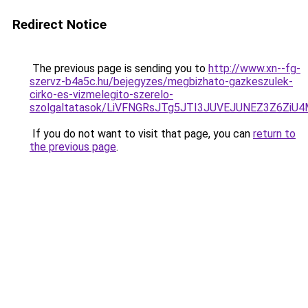
Redirect Notice
The previous page is sending you to
http://www.xn--fg-
szervz-b4a5c.hu/bejegyzes/megbizhato-gazkeszulek-
cirko-es-vizmelegito-szerelo-
szolgaltatasok/LiVFNGRsJTg5JTI3JUVEJUNEZ3Z6ZiU4
If you do not want to visit that page, you can
return to
the previous page
.