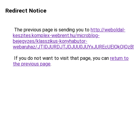
Redirect Notice
The previous page is sending you to
http://weboldal-
keszites.komplex-webrent.hu/microblog-
bejegyzes/klasszikus-konyhabutor-
webaruhaz/JTlDJURDJTJDJUU0JUYxJUREcUElQkQlQzB
If you do not want to visit that page, you can
return to
the previous page
.