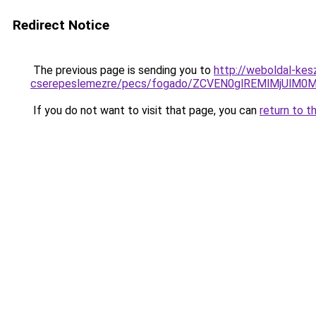
Redirect Notice
The previous page is sending you to
http://weboldal-kesz
cserepeslemezre/pecs/fogado/ZCVEN0glREMlMjUlM
If you do not want to visit that page, you can
return to t