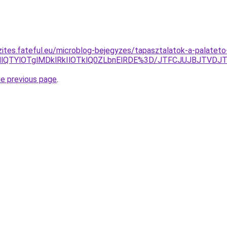
ites.fateful.eu/microblog-bejegyzes/tapasztalatok-a-palateto-f
0MlQTYlOTglMDklRkIlOTklQ0ZLbnElRDE%3D/JTFCJUJBJTVDJ
he previous page
.