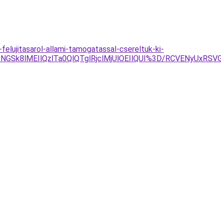
elujitasarol-allami-tamogatassal-csereltuk-ki-
TNGSk8lMEIlQzlTa0QlQTglRjclMjUlOEIlQUI%3D/RCVENyUx