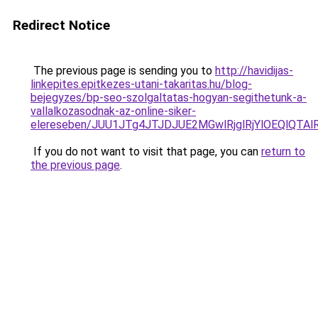
Redirect Notice
The previous page is sending you to
http://havidijas-
linkepites.epitkezes-utani-takaritas.hu/blog-
bejegyzes/bp-seo-szolgaltatas-hogyan-segithetunk-a-
vallalkozasodnak-az-online-siker-
elereseben/JUU1JTg4JTJDJUE2MGwlRjglRjYlOEQlQTA
If you do not want to visit that page, you can
return to
the previous page
.